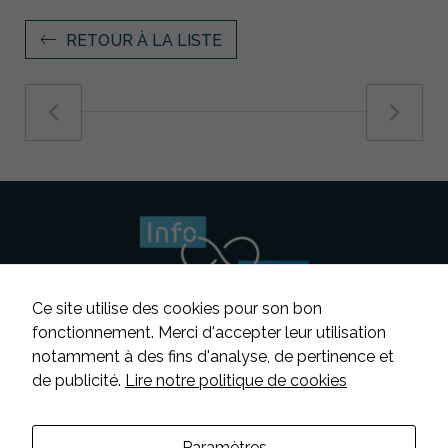
ces cookies,
certaines
RETOUR À LA LISTE
fonctionnalités
disparaîtront
du site.
Marketing
En partageant
vos intérêts et
votre
comportement
lorsque vous
visitez notre
site, vous
augmentez
Ce site utilise des cookies pour son bon
les chances
fonctionnement. Merci d'accepter leur utilisation
de voir du
notamment à des fins d'analyse, de pertinence et
contenu et
Suivez-nous
des offres
de publicité.
Lire notre politique de cookies
personnalisés.
Contacter INFOSENS
Paramètres