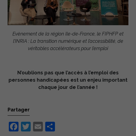
Statistiques
Afin que
nous
puissions
améliorer la
Evènement de la région Ile-de-France, le FIPHFP et
fonctionnalité
l’INRIA : La transition numérique et l’accessibilité, de
et la
structure du
véritables accélérateurs pour l’emploi
site Web, en
fonction de la
manière dont
le site Web
N’oublions pas que l’accès à l’emploi des
est utilisé.
personnes handicapées est un enjeu important
chaque jour de l’année !
Expérience
Afin que notre
site Web
Partager
fonctionne au
mieux lors de
Facebook
Twitter
Email
Partager
votre visite. Si
vous refusez