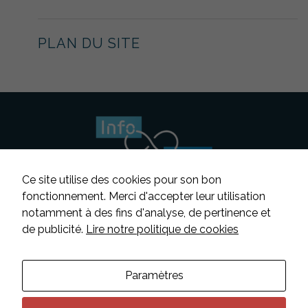
Statistiques
Afin que
nous
puissions
PLAN DU SITE
améliorer la
fonctionnalité
et la
structure du
site Web, en
fonction de la
manière dont
le site Web
est utilisé.
Ce site utilise des cookies pour son bon
fonctionnement. Merci d'accepter leur utilisation
Expérience
notamment à des fins d'analyse, de pertinence et
Afin que notre
Suivez-nous
de publicité.
Lire notre politique de cookies
site Web
fonctionne au
mieux lors de
Contacter INFOSENS
votre visite. Si
Paramètres
vous refusez
Déclaration d’accessibilité
ces cookies,