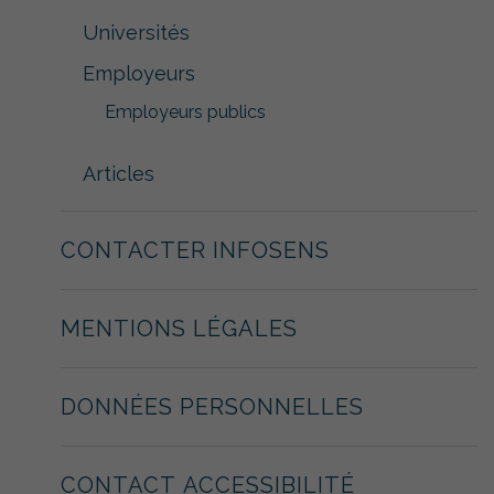
Universités
Employeurs
Employeurs publics
Articles
CONTACTER INFOSENS
Nécessaire
Ces cookies ne
sont pas
MENTIONS LÉGALES
facultatifs. Ils
sont
nécessaires au
fonctionnement
DONNÉES PERSONNELLES
du site Web.
CONTACT ACCESSIBILITÉ