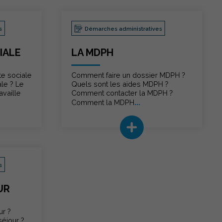
s
Démarches administratives
IALE
LA MDPH
te sociale
Comment faire un dossier MDPH ?
ale ? Le
Quels sont les aides MDPH ?
availle
Comment contacter la MDPH ?
...
Comment la MDPH
s
UR
ur ?
séjour ?