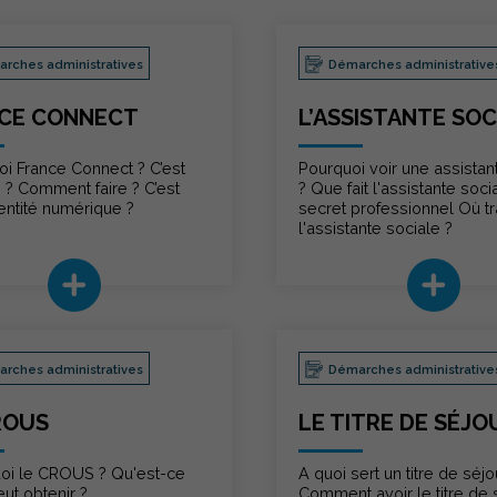
rches administratives
Démarches administrative
CE CONNECT
L’ASSISTANTE SOC
oi France Connect ? C’est
Pourquoi voir une assistan
 ? Comment faire ? C’est
? Que fait l'assistante soci
dentité numérique ?
secret professionnel Où tr
l'assistante sociale ?
rches administratives
Démarches administrative
ROUS
LE TITRE DE SÉJO
uoi le CROUS ? Qu'est-ce
A quoi sert un titre de séjo
ut obtenir ?
Comment avoir le titre de 