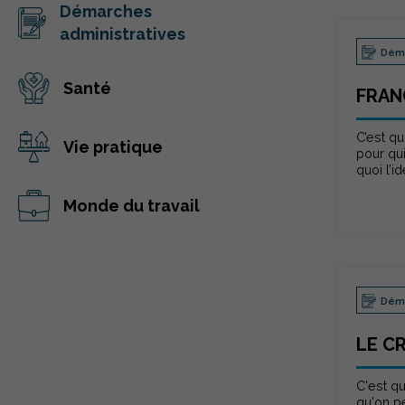
Démarches
administratives
Déma
Santé
FRAN
C’est qu
Vie pratique
pour qui
quoi l’i
Monde du travail
Déma
LE C
C'est q
qu'on pe