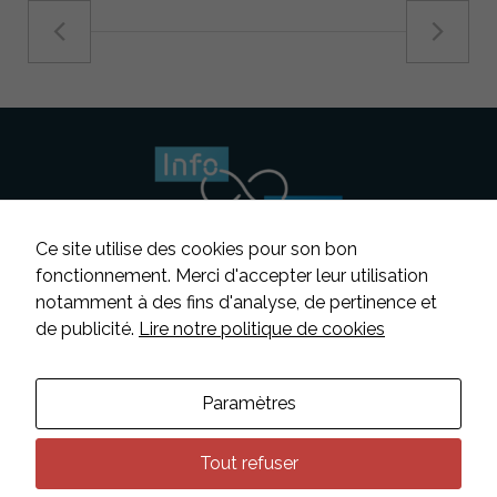
Nécessaire
Ces cookies ne
sont pas
facultatifs. Ils
sont
nécessaires au
fonctionnement
du site Web.
Statistiques
Ce site utilise des cookies pour son bon
Afin que
nous
fonctionnement. Merci d'accepter leur utilisation
puissions
notamment à des fins d'analyse, de pertinence et
améliorer la
Suivez-nous
de publicité.
Lire notre politique de cookies
fonctionnalité
et la
structure du
Contacter INFOSENS
site Web, en
Paramètres
Déclaration d’accessibilité
fonction de la
manière dont
Mentions légales
le site Web
Tout refuser
est utilisé.
Données personnelles