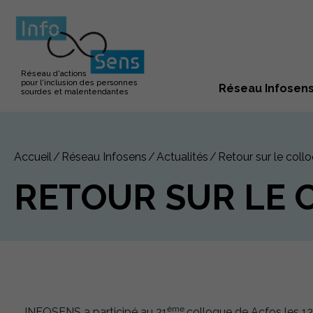
Réseau d'actions
pour l'inclusion des personnes
Réseau Infosen
sourdes et malentendantes
Accueil
Réseau Infosens
Actualités
Retour sur le col
RETOUR SUR LE 
ème
INFOSENS a participé au 21
colloque de Acfos les 13