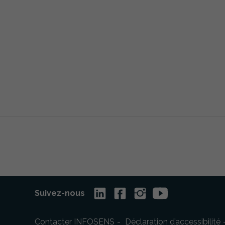
Nécessaire
Ces cookies ne
sont pas
facultatifs. Ils
sont
nécessaires au
fonctionnement
Suivez-nous
du site Web.
Contacter INFOSENS
Déclaration d’accessibilité