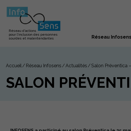
Réseau d'actions
pour l'inclusion des personnes
Réseau Infosen
sourdes et malentendantes
Accueil
Réseau Infosens
Actualités
Salon Préventica –
SALON PRÉVENTIC
INFOSENS a participé au salon Préventica le 25 ma