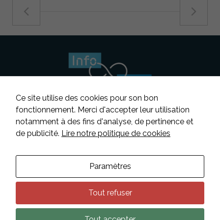
Ce site utilise des cookies pour son bon
fonctionnement. Merci d'accepter leur utilisation
notamment à des fins d'analyse, de pertinence et
Suivez-nous
de publicité.
Lire notre politique de cookies
Contacter INFOSENS
Paramètres
Déclaration d’accessibilité
Mentions légales
Tout refuser
Données personnelles
Nécessaire
Tout accepter