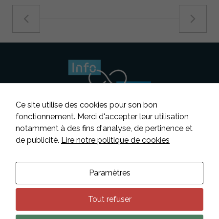
Ce site utilise des cookies pour son bon
fonctionnement. Merci d'accepter leur utilisation
notamment à des fins d'analyse, de pertinence et
Suivez-nous
de publicité.
Lire notre politique de cookies
Contacter INFOSENS
Paramètres
Déclaration d’accessibilité
Mentions légales
Tout refuser
Données personnelles