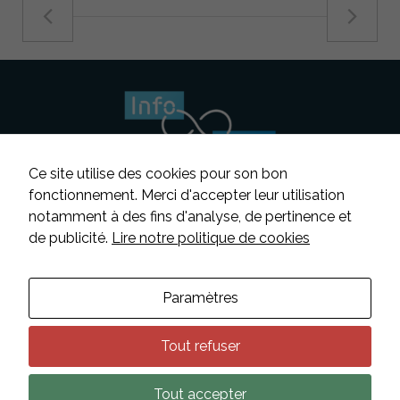
Ce site utilise des cookies pour son bon
fonctionnement. Merci d'accepter leur utilisation
notamment à des fins d'analyse, de pertinence et
Suivez-nous
de publicité.
Lire notre politique de cookies
Contacter INFOSENS
Paramètres
Déclaration d’accessibilité
Mentions légales
Tout refuser
Données personnelles
Nécessaire
Tout accepter