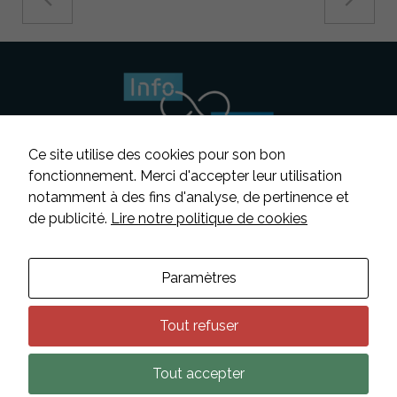
Ce site utilise des cookies pour son bon
fonctionnement. Merci d'accepter leur utilisation
notamment à des fins d'analyse, de pertinence et
Suivez-nous
de publicité.
Lire notre politique de cookies
Contacter INFOSENS
Paramètres
Déclaration d’accessibilité
Mentions légales
Tout refuser
Données personnelles
Tout accepter
Nécessaire
Plan du site