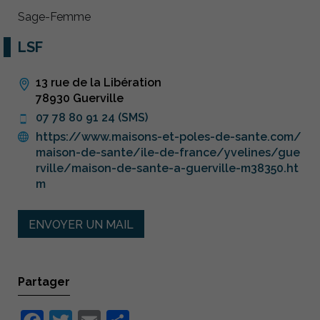
Sage-Femme
LSF
13 rue de la Libération
78930 Guerville
07 78 80 91 24 (SMS)
https://www.maisons-et-poles-de-sante.com/
maison-de-sante/ile-de-france/yvelines/gue
rville/maison-de-sante-a-guerville-m38350.ht
m
ENVOYER UN MAIL
Partager