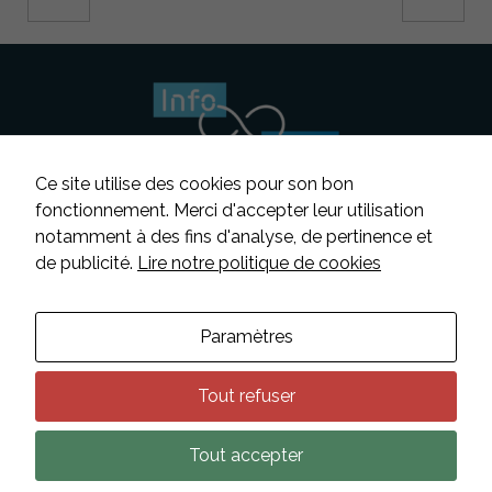
Ce site utilise des cookies pour son bon
fonctionnement. Merci d'accepter leur utilisation
notamment à des fins d'analyse, de pertinence et
Suivez-nous
de publicité.
Lire notre politique de cookies
Contacter INFOSENS
Paramètres
Déclaration d’accessibilité
Mentions légales
Tout refuser
Données personnelles
Tout accepter
Plan du site
Nécessaire
Ces cookies ne