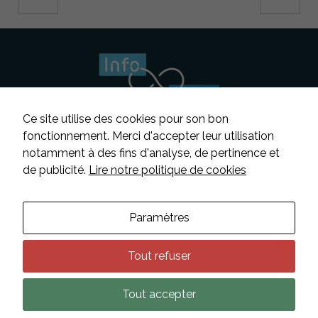
Ce site utilise des cookies pour son bon
fonctionnement. Merci d'accepter leur utilisation
Nécessaire
notamment à des fins d'analyse, de pertinence et
Ces cookies ne
Suivez-nous
de publicité.
Lire notre politique de cookies
sont pas
facultatifs. Ils
sont
Contacter INFOSENS
nécessaires au
Paramètres
fonctionnement
Déclaration d’accessibilité
du site Web.
Mentions légales
Tout refuser
Données personnelles
Statistiques
Tout accepter
Afin que
Plan du site
nous