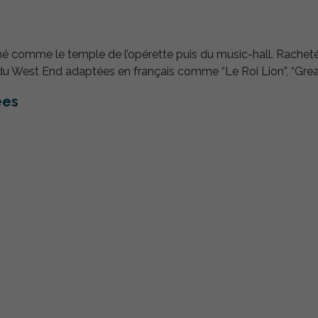
mé comme le temple de l’opérette puis du music-hall. Racheté e
 West End adaptées en français comme “Le Roi Lion”, “Greas
ées