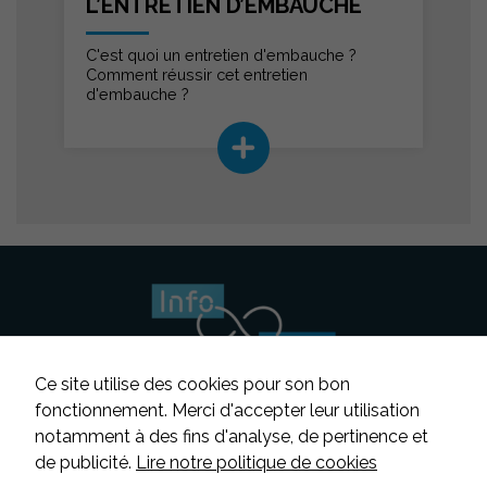
L’ENTRETIEN D’EMBAUCHE
C'est quoi un entretien d'embauche ?
Comment réussir cet entretien
Nécessaire
d'embauche ?
Ces cookies ne
sont pas
facultatifs. Ils
sont
nécessaires au
fonctionnement
du site Web.
Statistiques
Afin que
nous
puissions
améliorer la
Ce site utilise des cookies pour son bon
fonctionnalité
fonctionnement. Merci d'accepter leur utilisation
et la
notamment à des fins d'analyse, de pertinence et
structure du
Suivez-nous
site Web, en
de publicité.
Lire notre politique de cookies
fonction de la