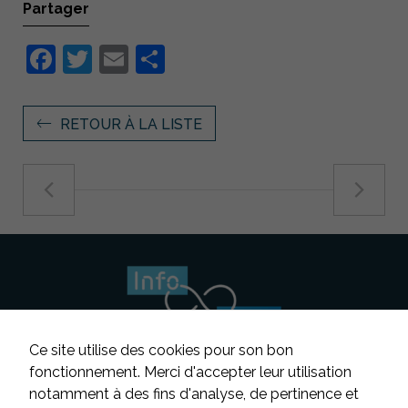
Partager
Facebook
Twitter
Email
Partager
RETOUR À LA LISTE
Nécessaire
Ces cookies ne
sont pas
facultatifs. Ils
Ce site utilise des cookies pour son bon
sont
nécessaires au
fonctionnement. Merci d'accepter leur utilisation
fonctionnement
notamment à des fins d'analyse, de pertinence et
du site Web.
Suivez-nous