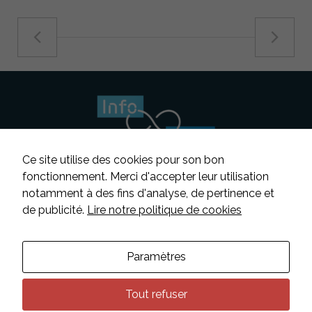
Ce site utilise des cookies pour son bon
Nécessaire
Ces cookies ne
fonctionnement. Merci d'accepter leur utilisation
sont pas
notamment à des fins d'analyse, de pertinence et
facultatifs. Ils
Suivez-nous
de publicité.
Lire notre politique de cookies
sont
nécessaires au
fonctionnement
Contacter INFOSENS
du site Web.
Paramètres
Déclaration d’accessibilité
Mentions légales
Tout refuser
Statistiques